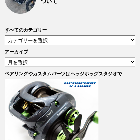
ついて
すべてのカテゴリー
す
べ
て
アーカイブ
の
ア
カ
ー
テ
カ
ベアリングやカスタムパーツはヘッジホッグスタジオで
ゴ
イ
リ
ブ
ー