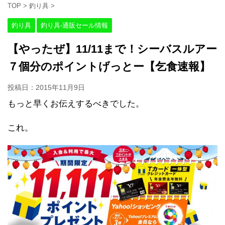
TOP
>
釣り具
>
釣り具
釣り具-通販セール情報
【やったぜ】11/11まで！シーバスルアー
７個分のポイントげっとー【乞食速報】
投稿日：
2015年11月9日
もっと早くお伝えするべきでした。
これ。