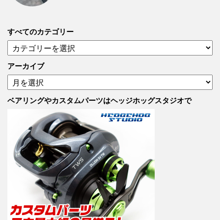
すべてのカテゴリー
す
べ
て
アーカイブ
の
ア
カ
ー
テ
カ
ベアリングやカスタムパーツはヘッジホッグスタジオで
ゴ
イ
リ
ブ
ー