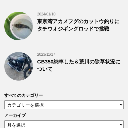
2024/01/10
東京湾アカメフグのカットウ釣りに
タチウオジギングロッドで挑戦
2023/11/17
GB350納車した＆荒川の除草状況に
ついて
すべてのカテゴリー
す
べ
て
アーカイブ
の
ア
カ