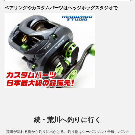
ー
テ
カ
ベアリングやカスタムパーツはヘッジホッグスタジオで
ゴ
イ
リ
ブ
ー
続・荒川へ釣りに行く
荒川が流れる街から釣りに出かける。釣り物はシーバスソルト全般、バスナ