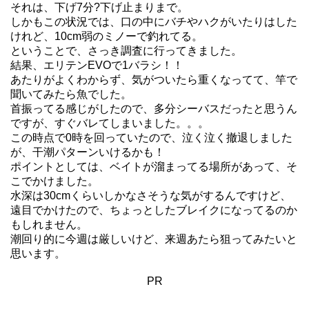
それは、下げ7分?下げ止まりまで。
しかもこの状況では、
口の中にバチやハクがいたりはした
けれど、
10cm弱のミノーで釣れてる。
ということで、さっき調査に行ってきました。
結果、エリテンEVOで1バラシ！！
あたりがよくわからず、気がついたら重くなってて、竿で
聞いてみたら魚でした。
首振ってる感じがしたので、多分シーバスだったと思うん
ですが、すぐバレてしまいました。。。
この時点で0時を回っていたので、泣く泣く撤退しました
が、干潮パターンいけるかも！
ポイントとしては、ベイトが溜まってる場所があって、そ
こでかけました。
水深は30cmくらいしかなさそうな気がするんですけど、
遠目でかけたので、ちょっとしたブレイクになってるのか
もしれません。
潮回り的に今週は厳しいけど、来週あたら狙ってみたいと
思います。
PR