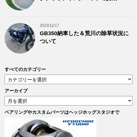
2023/11/17
GB350納車した＆荒川の除草状況に
ついて
すべてのカテゴリー
す
べ
て
アーカイブ
の
ア
カ
ー
テ
カ
ベアリングやカスタムパーツはヘッジホッグスタジオで
ゴ
イ
リ
ブ
ー