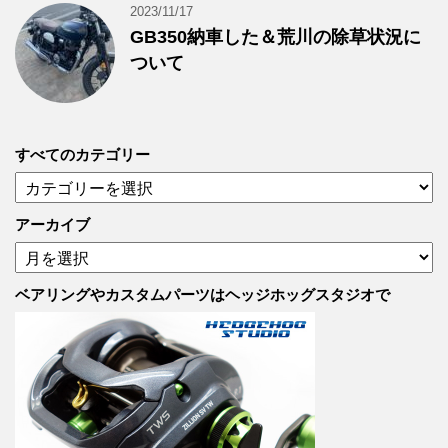
2023/11/17
GB350納車した＆荒川の除草状況に
ついて
すべてのカテゴリー
す
べ
て
アーカイブ
の
ア
カ
ー
テ
カ
ベアリングやカスタムパーツはヘッジホッグスタジオで
ゴ
イ
リ
ブ
ー