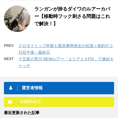
ランガンが捗るダイワのルアーカバ
ー【移動時フック刺さる問題はこれ
で解決！】
PREV
クロダイトップ炸裂も緊急事態発生の佐渡ヶ島釣行２
日目午後～最終日
NEXT
十五夜の荒川 NEWルアー「エリア１０FIX」で連続キ
ャッチ
運営者情報
CONTACT
最近更新された記事