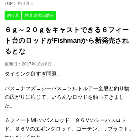
TOP
>
釣り具
>
釣り具
釣具-新製品情報
６ｇ～２０ｇをキャストできる６フィー
ト台のロッドがFishmanから新発売され
るとな
更新日：
2017年10月6日
タイミング良すぎ問題。
バス→ナマズ→シーバス→ソルトルアー全般と釣り物
の広がりに応じて、いろんなロッドを触ってきまし
た。
６フィートMHのバスロッド、９６Mのシーバスロッ
ド、８６Mのエギングロッド、ゴーテン、リプラウト..