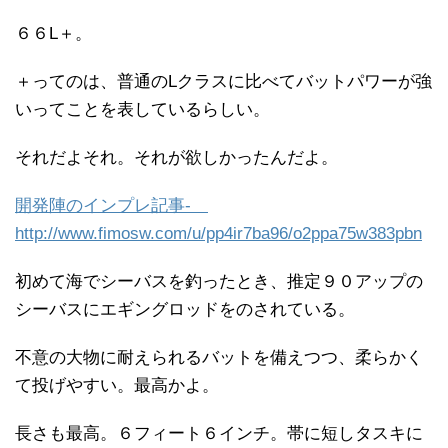
６６L＋。
＋ってのは、普通のLクラスに比べてバットパワーが強
いってことを表しているらしい。
それだよそれ。それが欲しかったんだよ。
開発陣のインプレ記事-
http://www.fimosw.com/u/pp4ir7ba96/o2ppa75w383pbn
初めて海でシーバスを釣ったとき、推定９０アップの
シーバスにエギングロッドをのされている。
不意の大物に耐えられるバットを備えつつ、柔らかく
て投げやすい。最高かよ。
長さも最高。６フィート６インチ。帯に短しタスキに