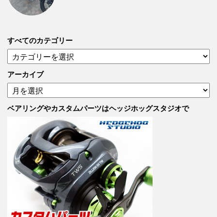
すべてのカテゴリー
す
べ
て
アーカイブ
の
ア
カ
ー
テ
カ
ベアリングやカスタムパーツはヘッジホッグスタジオで
ゴ
イ
リ
ブ
ー