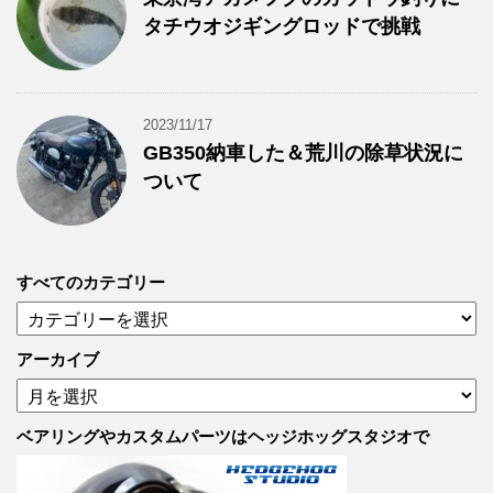
タチウオジギングロッドで挑戦
2023/11/17
GB350納車した＆荒川の除草状況に
ついて
すべてのカテゴリー
す
べ
て
アーカイブ
の
ア
カ
ー
テ
カ
ベアリングやカスタムパーツはヘッジホッグスタジオで
ゴ
イ
リ
ブ