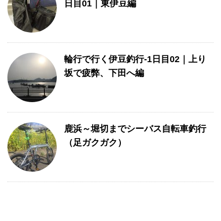
日目01｜東伊豆編
輪行で行く伊豆釣行-1日目02｜上り
坂で疲弊、下田へ編
鹿浜～堀切までシーバス自転車釣行
（足ガクガク）