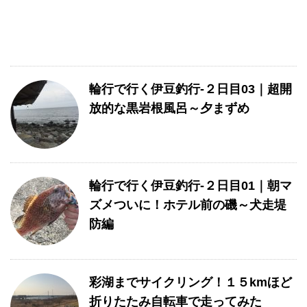
輪行で行く伊豆釣行-２日目03｜超開
放的な黒岩根風呂～夕まずめ
輪行で行く伊豆釣行-２日目01｜朝マ
ズメついに！ホテル前の磯～犬走堤
防編
彩湖までサイクリング！１５kmほど
折りたたみ自転車で走ってみた