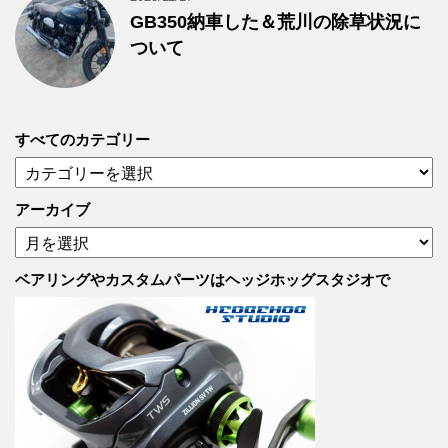
GB350納車した＆荒川の除草状況に
ついて
すべてのカテゴリー
す
べ
て
アーカイブ
の
ア
カ
ー
テ
カ
ベアリングやカスタムパーツはヘッジホッグスタジオで
ゴ
イ
リ
ブ
ー