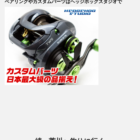
カ
ベアリングやカスタムパーツはヘッジホッグスタジオで
ゴ
イ
リ
ブ
ー