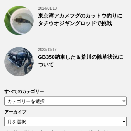
2024/01/10
東京湾アカメフグのカットウ釣りに
タチウオジギングロッドで挑戦
2023/11/17
GB350納車した＆荒川の除草状況に
ついて
すべてのカテゴリー
す
べ
て
アーカイブ
の
ア
カ
ー
テ