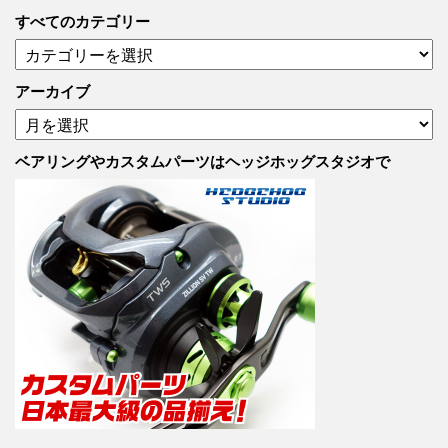
すべてのカテゴリー
す
べ
て
アーカイブ
の
ア
カ
ー
テ
カ
ベアリングやカスタムパーツはヘッジホッグスタジオで
ゴ
イ
リ
ブ
ー