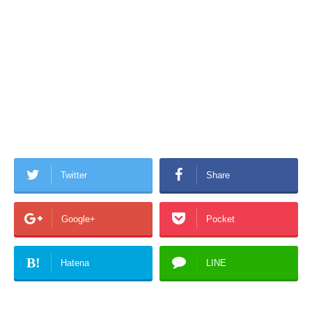
Twitter
Share
Google+
Pocket
B!
Hatena
LINE