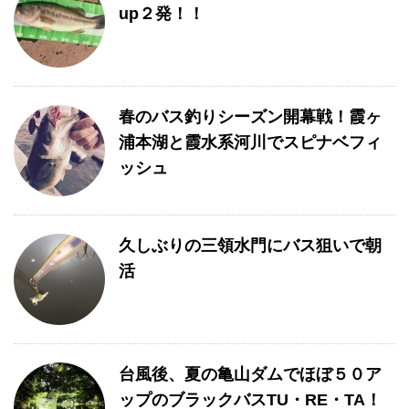
up２発！！
春のバス釣りシーズン開幕戦！霞ヶ
浦本湖と霞水系河川でスピナベフィ
ッシュ
久しぶりの三領水門にバス狙いで朝
活
台風後、夏の亀山ダムでほぼ５０ア
ップのブラックバスTU・RE・TA！