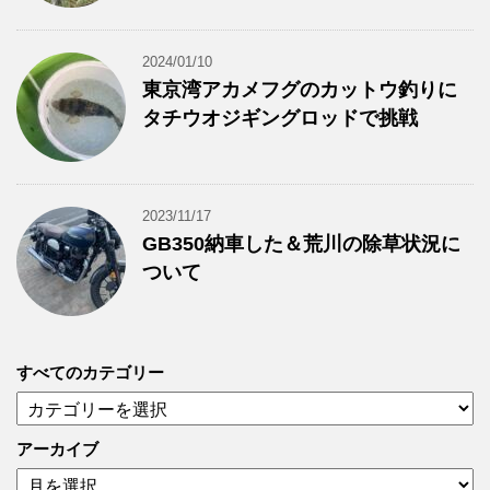
2024/01/10
東京湾アカメフグのカットウ釣りに
タチウオジギングロッドで挑戦
2023/11/17
GB350納車した＆荒川の除草状況に
ついて
すべてのカテゴリー
す
べ
て
アーカイブ
の
ア