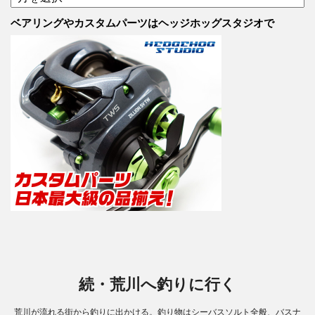
カ
ー
テ
カ
ベアリングやカスタムパーツはヘッジホッグスタジオで
ゴ
イ
リ
ブ
ー
続・荒川へ釣りに行く
荒川が流れる街から釣りに出かける。釣り物はシーバスソルト全般、バスナ