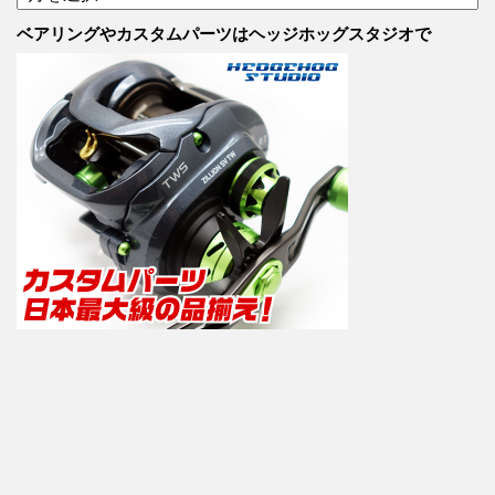
カ
ー
テ
カ
ベアリングやカスタムパーツはヘッジホッグスタジオで
ゴ
イ
リ
ブ
ー