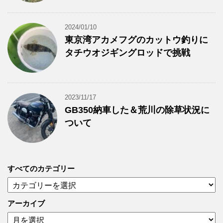
2024/01/10
東京湾アカメフグのカットウ釣りに
タチウオジギングロッドで挑戦
2023/11/17
GB350納車した＆荒川の除草状況に
ついて
すべてのカテゴリー
す
べ
て
アーカイブ
の
ア