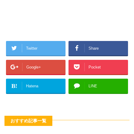
Twitter
Share
Google+
Pocket
B!
Hatena
LINE
おすすめ記事一覧