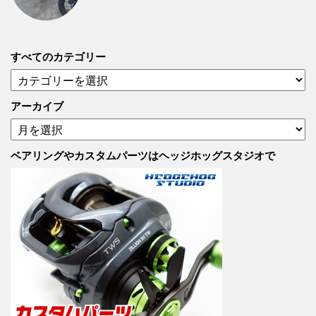
すべてのカテゴリー
す
べ
て
アーカイブ
の
ア
カ
ー
テ
カ
ベアリングやカスタムパーツはヘッジホッグスタジオで
ゴ
イ
リ
ブ
ー