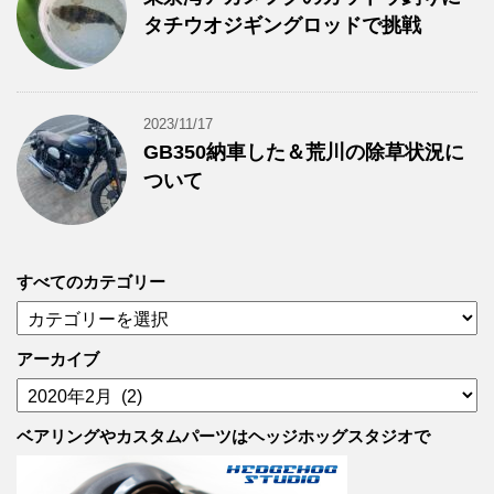
タチウオジギングロッドで挑戦
2023/11/17
GB350納車した＆荒川の除草状況に
ついて
すべてのカテゴリー
す
べ
て
アーカイブ
の
ア
カ
ー
テ
カ
ベアリングやカスタムパーツはヘッジホッグスタジオで
ゴ
イ
リ
ブ