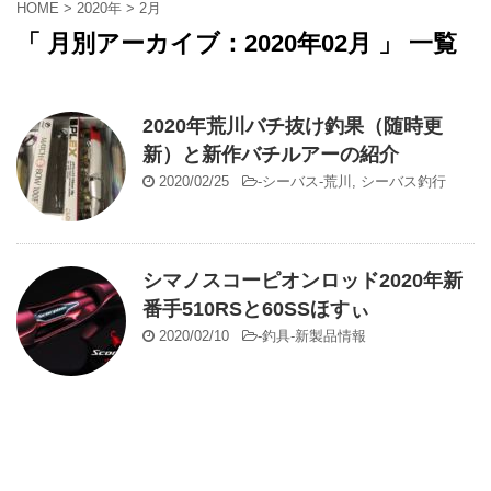
HOME
>
2020年
>
2月
「 月別アーカイブ：2020年02月 」 一覧
2020年荒川バチ抜け釣果（随時更
新）と新作バチルアーの紹介
2020/02/25
-
シーバス-荒川
,
シーバス釣行
シマノスコーピオンロッド2020年新
番手510RSと60SSほすぃ
2020/02/10
-
釣具-新製品情報