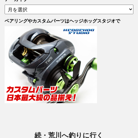
の
ア
カ
ー
テ
カ
ベアリングやカスタムパーツはヘッジホッグスタジオで
ゴ
イ
リ
ブ
ー
続・荒川へ釣りに行く