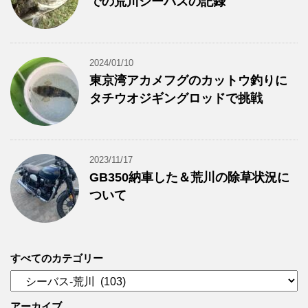
での荒川シーバスの記録
2024/01/10
東京湾アカメフグのカットウ釣りに
タチウオジギングロッドで挑戦
2023/11/17
GB350納車した＆荒川の除草状況に
ついて
すべてのカテゴリー
す
べ
て
アーカイブ