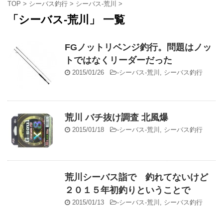
TOP
>
シーバス釣行
>
シーバス-荒川
>
「シーバス-荒川」 一覧
FGノットリベンジ釣行。問題はノッ
トではなくリーダーだった
2015/01/26
-
シーバス-荒川
,
シーバス釣行
荒川 バチ抜け調査 北風爆
2015/01/18
-
シーバス-荒川
,
シーバス釣行
荒川シーバス詣で 釣れてないけど
２０１５年初釣りということで
2015/01/13
-
シーバス-荒川
,
シーバス釣行