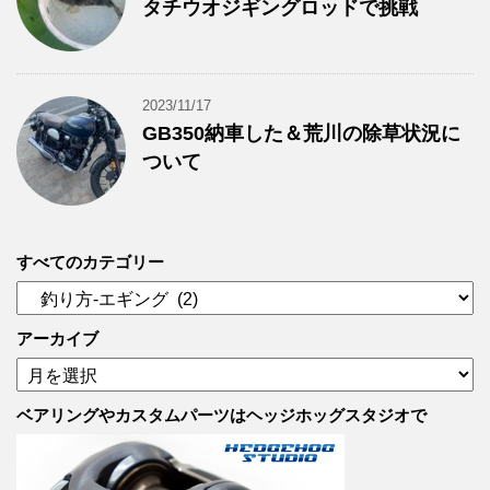
タチウオジギングロッドで挑戦
2023/11/17
GB350納車した＆荒川の除草状況に
ついて
すべてのカテゴリー
す
べ
て
アーカイブ
の
ア
カ
ー
テ
カ
ベアリングやカスタムパーツはヘッジホッグスタジオで
ゴ
イ
リ
ブ
ー