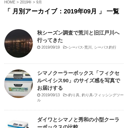
HOME
>
2019年
>
9月
「 月別アーカイブ：2019年09月 」 一覧
秋シーズン調査で荒川と旧江戸川へ
行ってきた
2019/09/19
-
シーバス-荒川
,
シーバス釣行
シマノクーラーボックス「フィクセ
ルベイシス90」のサイズ感を写真で
お届けする
2019/09/13
-
釣り具
,
釣り具-フィッシングツー
ル
ダイワとシマノと秀和の小型クーラ
ーボックスの比較