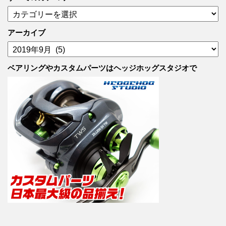
す
べ
て
アーカイブ
の
ア
カ
ー
テ
カ
ベアリングやカスタムパーツはヘッジホッグスタジオで
ゴ
イ
リ
ブ
ー